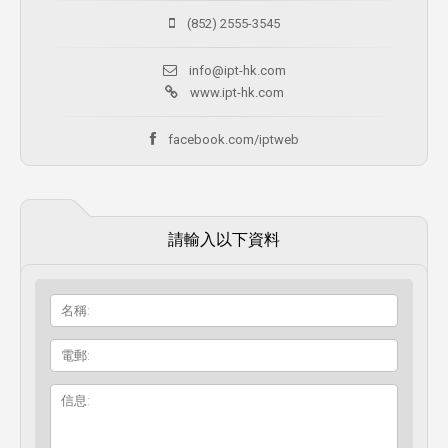
(852) 2555-3545
info@ipt-hk.com
www.ipt-hk.com
facebook.com/iptweb
請輸入以下資料